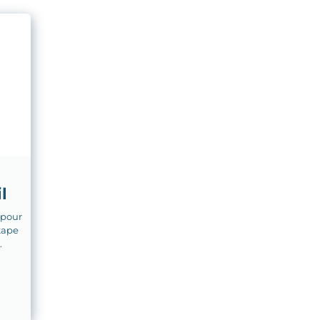
l
 pour
tape
.