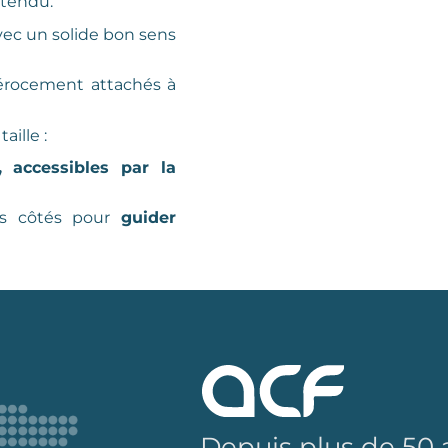
ttendu.
vec un solide bon sens
érocement attachés à
ille :
, accessibles par la
s côtés pour
guider
Depuis plus de 50 