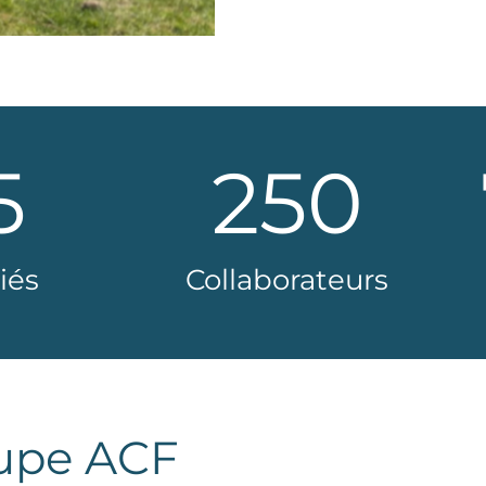
5
250
iés
Collaborateurs
oupe ACF